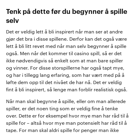
Tenk på dette før du begynner å spille
selv
Det er veldig lett å bli inspirert når man ser at andre
gjør det bra i disse spillene. Derfor kan det også være
lett å bli litt revet med når man selv begynner å spille
også. Men når det kommer til casino spill, så er det
ikke nødvendigvis så enkelt som at man bare spiller
og vinner. For disse storspillerne har også tapt mye,
og har i tillegg lang erfaring, som har vært med på å
løfte dem opp til det nivået de har nå. Det er veldig
fint å bli inspirert, så lenge man forblir realistisk også.
Når man skal begynne å spille, eller om man allerede
spiller, er det noen ting som er veldig fine å tenke
over. Dette er for eksempel hvor mye man har råd til å
spille for – altså hvor mye man potensielt har råd til å
tape. For man skal aldri spille for penger man ikke