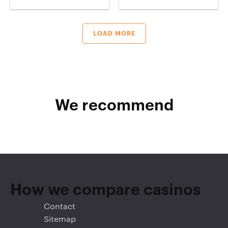
LOAD MORE
We recommend
How we compare casinos
Contact
Sitemap