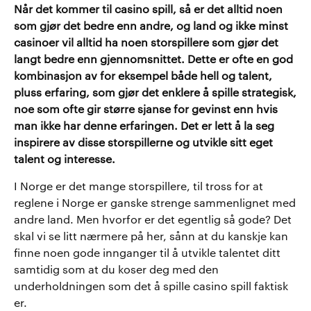
Når det kommer til casino spill, så er det alltid noen
som gjør det bedre enn andre, og land og ikke minst
casinoer vil alltid ha noen storspillere som gjør det
langt bedre enn gjennomsnittet. Dette er ofte en god
kombinasjon av for eksempel både hell og talent,
pluss erfaring, som gjør det enklere å spille strategisk,
noe som ofte gir større sjanse for gevinst enn hvis
man ikke har denne erfaringen. Det er lett å la seg
inspirere av disse storspillerne og utvikle sitt eget
talent og interesse.
I Norge er det mange storspillere, til tross for at
reglene i Norge er ganske strenge sammenlignet med
andre land. Men hvorfor er det egentlig så gode? Det
skal vi se litt nærmere på her, sånn at du kanskje kan
finne noen gode innganger til å utvikle talentet ditt
samtidig som at du koser deg med den
underholdningen som det å spille casino spill faktisk
er.