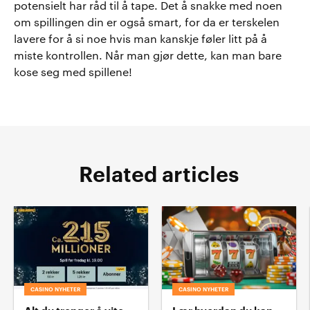
potensielt har råd til å tape. Det å snakke med noen
om spillingen din er også smart, for da er terskelen
lavere for å si noe hvis man kanskje føler litt på å
miste kontrollen. Når man gjør dette, kan man bare
kose seg med spillene!
Related articles
CASINO NYHETER
CASINO NYHETER