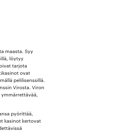
sta maasta. Syy
llä, löytyy
ivat tarjota
tikasinot ovat
llä pelilisenssillä.
ssin Virosta. Viron
on ymmärrettävää,
ansa pyörittää,
t kasinot kertovat
dettävissä