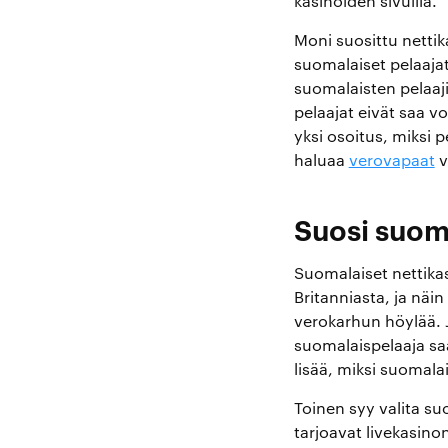
kasinoiden sivuilla.
Moni suosittu netti
suomalaiset pelaajat 
suomalaisten pelaaji
pelaajat eivät saa v
yksi osoitus, miksi p
haluaa
verovapaat
v
Suosi suom
Suomalaiset nettikasi
Britanniasta, ja näin
verokarhun höylää. Jo
suomalaispelaaja saa 
lisää, miksi suomala
Toinen syy valita suo
tarjoavat livekasino