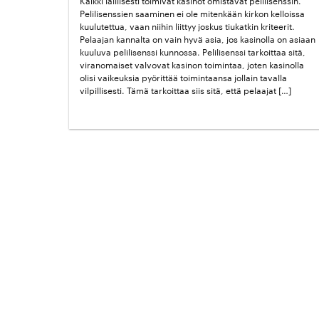
Kaikki laillisesti toimivat kasinot omistavat pelilisenssin.
Pelilisenssien saaminen ei ole mitenkään kirkon kelloissa
kuulutettua, vaan niihin liittyy joskus tiukatkin kriteerit.
Pelaajan kannalta on vain hyvä asia, jos kasinolla on asiaan
kuuluva pelilisenssi kunnossa. Pelilisenssi tarkoittaa sitä,
viranomaiset valvovat kasinon toimintaa, joten kasinolla
olisi vaikeuksia pyörittää toimintaansa jollain tavalla
vilpillisesti. Tämä tarkoittaa siis sitä, että pelaajat […]