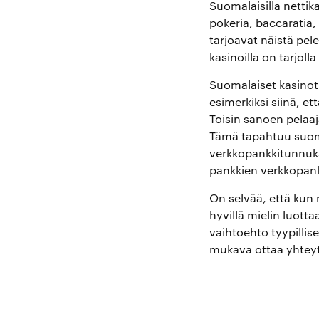
Suomalaisilla nettik
pokeria, baccaratia, 
tarjoavat näistä pele
kasinoilla on tarjoll
Suomalaiset kasinot
esimerkiksi siinä, ett
Toisin sanoen pelaaj
Tämä tapahtuu suomala
verkkopankkitunnuksi
pankkien verkkopank
On selvää, että kun 
hyvillä mielin luott
vaihtoehto tyypillise
mukava ottaa yhteyt