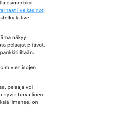
la esimerkiksi
Parhaat live kasinot
elluilla live
 Tämä näkyy
ista pelaajat pitävät.
ankkitililtään.
oimivien isojen
a, pelaaja voi
n hyvin turvallinen
yksiä ilmenee, on