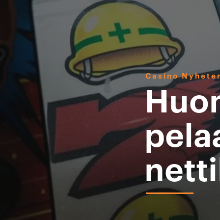
Casino Nyhete
Huom
pela
netti