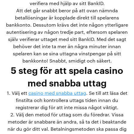
verifiera med hjälp av sitt BankID.
Att det går snabbt beror på att ovan nämnda
betallösningar är kopplade direkt till spelarens
bankkonto. Dessutom krävs det inte någon ytterligare
autentisering av någon tredje part, eftersom spelaren
själv verifierar uttaget med sitt BankID. Med det sagt
behöver det inte ta mer än några minuter innan
spelaren kan se sina uttagna vinstpengar på sitt
bankkonto! Snabbt, smidigt och säkert.
5 steg för att spela casino
med snabba uttag
1. Välj ett
casino med snabba uttag
. Se till att läsa det
finstilta och kontrollera uttags tiden innan du
registrerar dig för att inte missa något viktigt.
2. Välj den metod för uttag som du föredrar. Vissa
metoder är snabbare än andra, så ta det i beaktande
när du gör ditt val. Betalningsmetoden ska passa dig