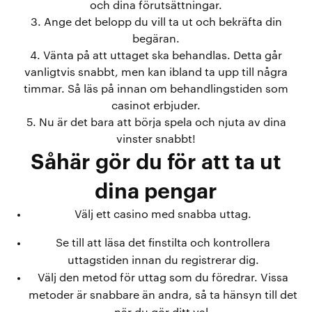
och dina förutsättningar.
3. Ange det belopp du vill ta ut och bekräfta din
begäran.
4. Vänta på att uttaget ska behandlas. Detta går
vanligtvis snabbt, men kan ibland ta upp till några
timmar. Så läs på innan om behandlingstiden som
casinot erbjuder.
5. Nu är det bara att börja spela och njuta av dina
vinster snabbt!
Såhär gör du för att ta ut
dina pengar
Välj ett casino med snabba uttag.
Se till att läsa det finstilta och kontrollera
uttagstiden innan du registrerar dig.
Välj den metod för uttag som du föredrar. Vissa
metoder är snabbare än andra, så ta hänsyn till det