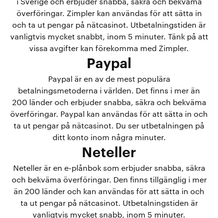
i Sverige och erbjuder snabba, säkra och bekväma
överföringar. Zimpler kan användas för att sätta in
och ta ut pengar på nätcasinot. Utbetalningstiden är
vanligtvis mycket snabbt, inom 5 minuter. Tänk på att
vissa avgifter kan förekomma med Zimpler.
Paypal
Paypal är en av de mest populära
betalningsmetoderna i världen. Det finns i mer än
200 länder och erbjuder snabba, säkra och bekväma
överföringar. Paypal kan användas för att sätta in och
ta ut pengar på nätcasinot. Du ser utbetalningen på
ditt konto inom några minuter.
Neteller
Neteller är en e-plånbok som erbjuder snabba, säkra
och bekväma överföringar. Den finns tillgänglig i mer
än 200 länder och kan användas för att sätta in och
ta ut pengar på nätcasinot. Utbetalningstiden är
vanligtvis mycket snabb, inom 5 minuter.