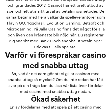
och grundades 2017. Casinot har ett brett utbud av
spel och ett utmärkt urval av betalningsmetoder. De
samarbetar med flera välkända spelleverantörer som
Play’n GO, Yggdrasil, Evolution Gaming, Betsoft och
Microgaming. På Jalla Casino finns det något för alla
och även den kräsnaste blir nöjd här. Du registrerar
dig snabbt med BankID och snabba utbetalningar
utlovas till alla spelare.
Varför vi förespråkar casino
med snabba uttag
Så, vad är det som gör att vi gillar casinon med
snabba uttag så mycket? Om du inte redan har fått
svar på din fråga kan du läsa vår lista över fördelar
med casino med snabba uttag nedan.
Ökad säkerhet
En av fördelarna med att spela på ett casino med