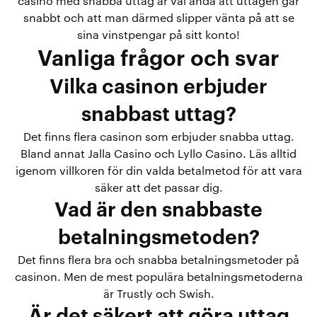
casino med snabba uttag är väl ändå att uttagen går
snabbt och att man därmed slipper vänta på att se
sina vinstpengar på sitt konto!
Vanliga frågor och svar
Vilka casinon erbjuder
snabbast uttag?
Det finns flera casinon som erbjuder snabba uttag.
Bland annat Jalla Casino och Lyllo Casino. Läs alltid
igenom villkoren för din valda betalmetod för att vara
säker att det passar dig.
Vad är den snabbaste
betalningsmetoden?
Det finns flera bra och snabba betalningsmetoder på
casinon. Men de mest populära betalningsmetoderna
är Trustly och Swish.
Är det säkert att göra uttag