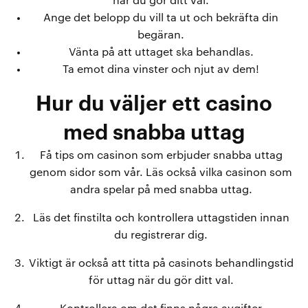
när du gör ditt val.
Ange det belopp du vill ta ut och bekräfta din
begäran.
Vänta på att uttaget ska behandlas.
Ta emot dina vinster och njut av dem!
Hur du väljer ett casino
med snabba uttag
Få tips om casinon som erbjuder snabba uttag
genom sidor som vår. Läs också vilka casinon som
andra spelar på med snabba uttag.
Läs det finstilta och kontrollera uttagstiden innan
du registrerar dig.
Viktigt är också att titta på casinots behandlingstid
för uttag när du gör ditt val.