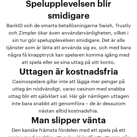
Spelupplevelsen blir
smidigare
BankID och de smarta betallösningarna Swish, Trustly
och Zimpler ökar även användarvänligheten, vilket i
sin tur gör spelupplevelsen smidigare. Det är alla
tjänster som är lätta att använda sig av, och med bara
några få knapptryck kan spelaren komma igång med
att spela eller se sina uttag på sitt konto.
Uttagen är kostnadsfria
Casinospelare gillar inte att lägga mer pengar på
uttag än nödvändigt, varav casinon med snabba
uttag blir ett självklart val. Här går nämligen uttagen
inte bara snabbt att genomföra – de är dessutom
nästan alltid kostnadsfria.
Man slipper vänta
Den kanske främsta fördelen med att spela på ett