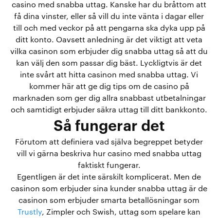
casino med snabba uttag. Kanske har du bråttom att
få dina vinster, eller så vill du inte vänta i dagar eller
till och med veckor på att pengarna ska dyka upp på
ditt konto. Oavsett anledning är det viktigt att veta
vilka casinon som erbjuder dig snabba uttag så att du
kan välj den som passar dig bäst. Lyckligtvis är det
inte svårt att hitta casinon med snabba uttag. Vi
kommer här att ge dig tips om de casino på
marknaden som ger dig allra snabbast utbetalningar
och samtidigt erbjuder säkra uttag till ditt bankkonto.
Så fungerar det
Förutom att definiera vad själva begreppet betyder
vill vi gärna beskriva hur casino med snabba uttag
faktiskt fungerar.
Egentligen är det inte särskilt komplicerat. Men de
casinon som erbjuder sina kunder snabba uttag är de
casinon som erbjuder smarta betallösningar som
Trustly
, Zimpler och Swish, uttag som spelare kan