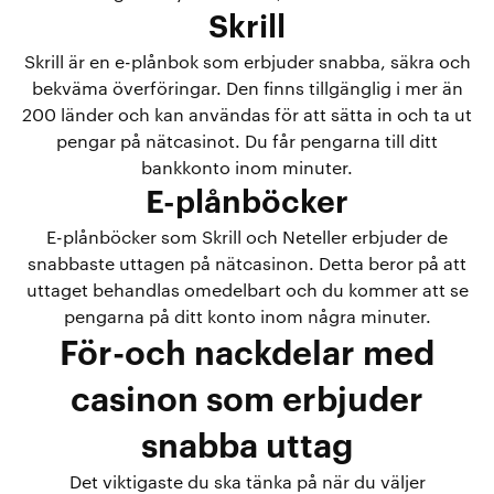
Skrill
Skrill är en e-plånbok som erbjuder snabba, säkra och
bekväma överföringar. Den finns tillgänglig i mer än
200 länder och kan användas för att sätta in och ta ut
pengar på nätcasinot. Du får pengarna till ditt
bankkonto inom minuter.
E-plånböcker
E-plånböcker som Skrill och Neteller erbjuder de
snabbaste uttagen på nätcasinon. Detta beror på att
uttaget behandlas omedelbart och du kommer att se
pengarna på ditt konto inom några minuter.
För-och nackdelar med
casinon som erbjuder
snabba uttag
Det viktigaste du ska tänka på när du väljer