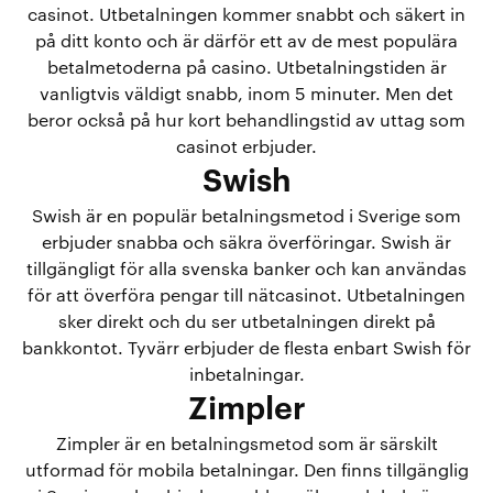
casinot. Utbetalningen kommer snabbt och säkert in
på ditt konto och är därför ett av de mest populära
betalmetoderna på casino. Utbetalningstiden är
vanligtvis väldigt snabb, inom 5 minuter. Men det
beror också på hur kort behandlingstid av uttag som
casinot erbjuder.
Swish
Swish är en populär betalningsmetod i Sverige som
erbjuder snabba och säkra överföringar. Swish är
tillgängligt för alla svenska banker och kan användas
för att överföra pengar till nätcasinot. Utbetalningen
sker direkt och du ser utbetalningen direkt på
bankkontot. Tyvärr erbjuder de flesta enbart Swish för
inbetalningar.
Zimpler
Zimpler är en betalningsmetod som är särskilt
utformad för mobila betalningar. Den finns tillgänglig