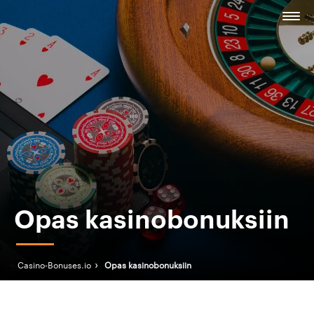
Opas kasinobonuksiin
›
Casino-Bonuses.io
Opas kasinobonuksiin