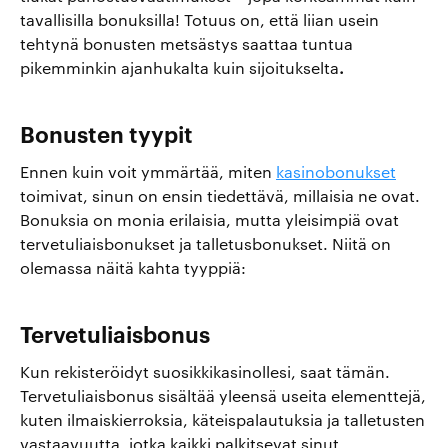
tavallisilla bonuksilla! Totuus on, että liian usein
tehtynä bonusten metsästys saattaa tuntua
pikemminkin ajanhukalta kuin sijoitukselta
.
Bonusten tyypit
Ennen kuin voit ymmärtää, miten
kasinobonukset
toimivat, sinun on ensin tiedettävä, millaisia ne ovat.
Bonuksia on monia erilaisia, mutta yleisimpiä ovat
tervetuliaisbonukset ja talletusbonukset. Niitä on
olemassa näitä kahta tyyppiä:
Tervetuliaisbonus
Kun rekisteröidyt suosikkikasinollesi, saat tämän.
Tervetuliaisbonus sisältää yleensä useita elementtejä,
kuten ilmaiskierroksia, käteispalautuksia ja talletusten
vastaavuutta, jotka kaikki palkitsevat sinut