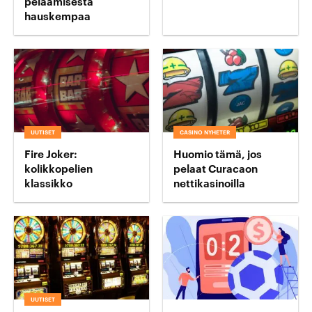
pelaamisesta
hauskempaa
UUTISET
CASINO NYHETER
Fire Joker:
Huomio tämä, jos
kolikkopelien
pelaat Curacaon
klassikko
nettikasinoilla
UUTISET