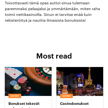
Toivottavasti tämä opas auttoi sinua tulemaan
paremmaksi pelaajaksi ja ymmärtämään, miten raha
toimii nettikasinoilla. Sinun ei tarvitse enää kuin
rekisteröityä ja nauttia ilmaisista bonuksista!
Most read
UUTISET
UUTISET
Bonukset tekevät
Casinobonukset