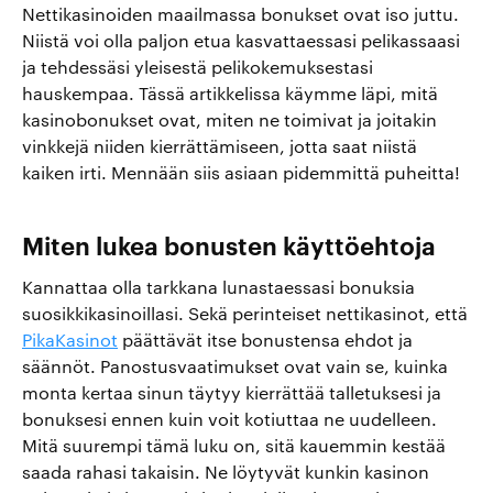
Nettikasinoiden maailmassa bonukset ovat iso juttu.
Niistä voi olla paljon etua kasvattaessasi pelikassaasi
ja tehdessäsi yleisestä pelikokemuksestasi
hauskempaa. Tässä artikkelissa käymme läpi, mitä
kasinobonukset ovat, miten ne toimivat ja joitakin
vinkkejä niiden kierrättämiseen, jotta saat niistä
kaiken irti. Mennään siis asiaan pidemmittä puheitta!
Miten lukea bonusten käyttöehtoja
Kannattaa olla tarkkana lunastaessasi bonuksia
suosikkikasinoillasi. Sekä perinteiset nettikasinot, että
PikaKasinot
päättävät itse bonustensa ehdot ja
säännöt. Panostusvaatimukset ovat vain se, kuinka
monta kertaa sinun täytyy kierrättää talletuksesi ja
bonuksesi ennen kuin voit kotiuttaa ne uudelleen.
Mitä suurempi tämä luku on, sitä kauemmin kestää
saada rahasi takaisin. Ne löytyvät kunkin kasinon