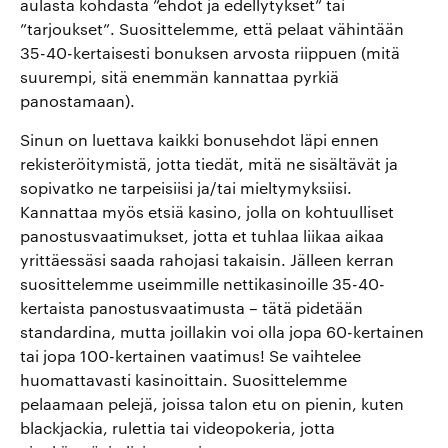
aulasta kohdasta ”ehdot ja edellytykset” tai
”tarjoukset”. Suosittelemme, että pelaat vähintään
35-40-kertaisesti bonuksen arvosta riippuen (mitä
suurempi, sitä enemmän kannattaa pyrkiä
panostamaan).
Sinun on luettava kaikki bonusehdot läpi ennen
rekisteröitymistä, jotta tiedät, mitä ne sisältävät ja
sopivatko ne tarpeisiisi ja/tai mieltymyksiisi.
Kannattaa myös etsiä kasino, jolla on kohtuulliset
panostusvaatimukset, jotta et tuhlaa liikaa aikaa
yrittäessäsi saada rahojasi takaisin. Jälleen kerran
suosittelemme useimmille nettikasinoille 35-40-
kertaista panostusvaatimusta – tätä pidetään
standardina, mutta joillakin voi olla jopa 60-kertainen
tai jopa 100-kertainen vaatimus! Se vaihtelee
huomattavasti kasinoittain. Suosittelemme
pelaamaan pelejä, joissa talon etu on pienin, kuten
blackjackia, rulettia tai videopokeria, jotta